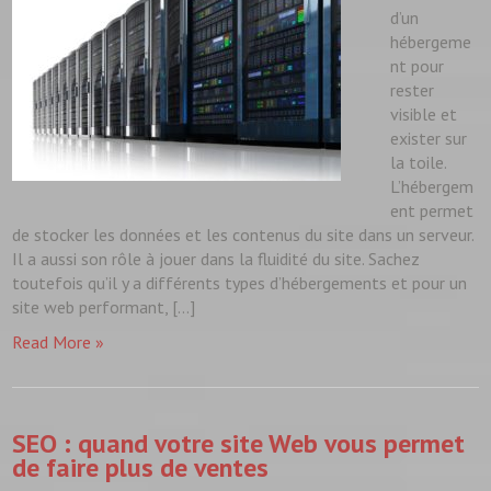
d’un
hébergeme
nt pour
rester
visible et
exister sur
la toile.
L’hébergem
ent permet
de stocker les données et les contenus du site dans un serveur.
Il a aussi son rôle à jouer dans la fluidité du site. Sachez
toutefois qu’il y a différents types d’hébergements et pour un
site web performant, […]
Read More »
SEO : quand votre site Web vous permet
de faire plus de ventes