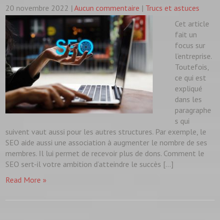
20 novembre 2022
|
Aucun commentaire
|
Trucs et astuces
Cet article
fait un
focus sur
l’entreprise.
Toutefois,
ce qui est
expliqué
dans les
paragraphe
s qui
suivent vaut aussi pour les autres structures. Par exemple, le
SEO aide aussi une association à augmenter le nombre de ses
membres. Il lui permet de recevoir plus de dons. Comment le
SEO sert-il votre ambition d’atteindre le succès […]
Read More »