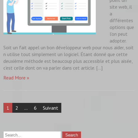
point un
site web, il
a
différentes
options que
l’on peut
adopter.
Soit un fait appel un bon développeur web pour nous aider, soit
n utilise tout simplement un logiciel. Étant donné que cette
deuxième méthode est beaucoup plus accessible et plus aisée,
c’est celle dont on va parler dans cet article. […]
Read More »
Navigation
1
2
…
6
Suivant
des
articles