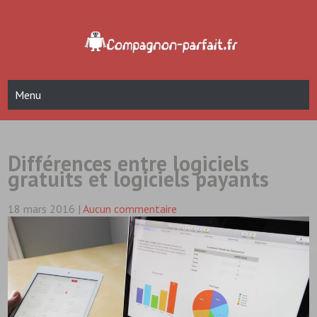
Skip
to
content
Compagnon Parfait
blog hightech et informatique
Menu
Différences entre logiciels
gratuits et logiciels payants
18 mars 2016
|
Aucun commentaire