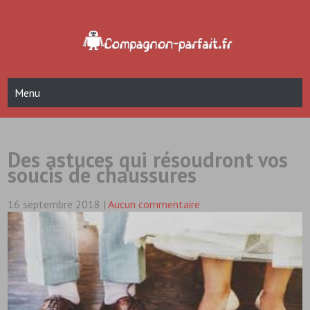
Skip
to
content
Compagnon Parfait
blog hightech et informatique
Menu
Des astuces qui résoudront vos
soucis de chaussures
16 septembre 2018
|
Aucun commentaire