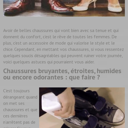
Avoir de belles chaussures qui vont bien avec sa tenue et qui
donnent du confort, c’est le rêve de toutes les femmes. De
plus, c’est un accessoire de mode qui valorise le style et le
chice. Cependant, en mettant vos chaussures, si vous ressentez
quelques soucis désagréables qui peuvent ruiner votre journée,
voici quelques astuces qui pourraient vous aider.
Chaussures bruyantes, étroites, humides
ou encore odorantes : que faire ?
C’est toujours
dérangeant quand
on met ses
chaussures et que
ces dernières
n’arrêtent pas de