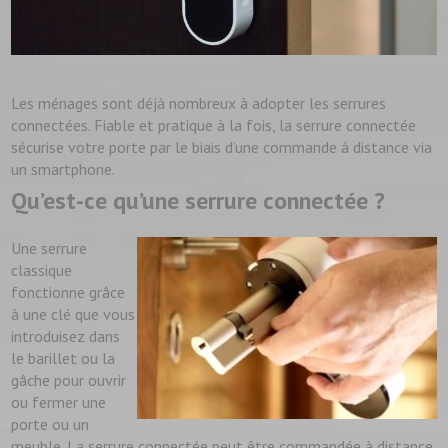
Les ménages sont déjà nombreux à adopter les serrures
connectées. Fiable et pratique à la fois, la serrure connectée
sécurise votre porte par le biais d’une commande à distance via
un smartphone.
Qu’est-ce qu’une serrure connectée ?
Une serrure
classique
fonctionne grâce
à une clé que vous
introduisez dans
le barillet ou la
gâche pour ouvrir
ou fermer une
porte ou un
meuble. La serrure connectée peut être commandée à distance