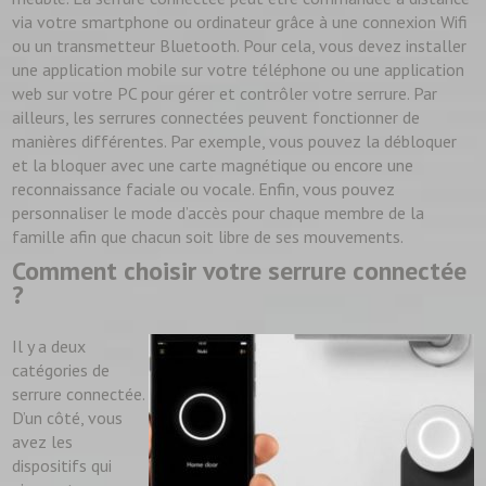
via votre smartphone ou ordinateur grâce à une connexion Wifi
ou un transmetteur Bluetooth. Pour cela, vous devez installer
une application mobile sur votre téléphone ou une application
web sur votre PC pour gérer et contrôler votre serrure. Par
ailleurs, les serrures connectées peuvent fonctionner de
manières différentes. Par exemple, vous pouvez la débloquer
et la bloquer avec une carte magnétique ou encore une
reconnaissance faciale ou vocale. Enfin, vous pouvez
personnaliser le mode d’accès pour chaque membre de la
famille afin que chacun soit libre de ses mouvements.
Comment choisir votre serrure connectée
?
Il y a deux
catégories de
serrure connectée.
D’un côté, vous
avez les
dispositifs qui