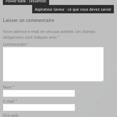
Power bank : l’essentiel
de
l’article
Aspirateur laveur : ce que vous devez savoir
Laisser un commentaire
Votre adresse e-mail ne sera pas publiée.
Les champs
obligatoires sont indiqués avec
*
Commentaire
*
Nom
*
E-mail
*
Site web